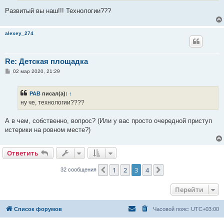
Развитый вы наш!!! Технологии???
alexey_274
Re: Детская площадка
С
02 мар 2020, 21:29
о
о
б
РАВ
писал(а):
↑
щ
е
ну че, технологии????
н
и
е
А в чем, собственно, вопрос? (Или у вас просто очередной приступ
истерики на ровном месте?)
Ответить
1
2
3
4
Пред.
След.
32 сообщения
Перейти
Список форумов
Часовой пояс:
UTC+03:00