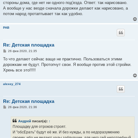
стороны дома, где нет ни одного под'езда. Ответ: так нарисовано.
А вообще у нас везде сначала дорожки делают как нарисовано, а
потом народ протаптывает так как удобно.
РАВ
Re: Детская площадка
С
26 фев 2020, 21:35
о
о
То что делают сейчас ваще не практично. Пользоваться этими
б
дорожкам не будут. Протопчут свои. Я вообще против этой стройки.
щ
е
Хрень все это!!!!!
н
и
е
alexey_274
Re: Детская площадка
С
26 фев 2020, 21:36
о
о
б
Андрей
писал(а):
↑
щ
е
Площадку для отроков строят.
н
И "обсЕрать" будут её же. И без нужды, а по недоразумению
и
е
своему, ибо не ведают чады заблудшие, для чего сей непотребный