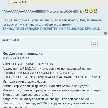
н
помощь!!!!!!!!
и
е
"ААААААААААААААА!!!!!!!!!! Мы фсе умрёёёём!!!!" (с)
Раз уж вас даже в Гугле забанили, то я вам помогу. Вот, почитайте
на досуге (ну так, чисто для общего развития):
ТЕХНОЛОГИЯ УКЛАДКИ ПОКРЫТИЯ ИЗ РЕЗИНОВОЙ КРОШКИ.
Dmitriy_158-2
Re: Детская площадка
С
29 фев 2020, 20:09
о
о
АФИГЕННАЯ КРИВАЯ ПАРКОВКА.
б
Геодез полный МУДАК... Кто ж ровняет по природной линии.
щ
е
БОРДЮРЫ!!! МОГИЛУ СОБЯКИНА И ВСЕХ ЕГО
н
СОПОРЕПЕБРИКОВ БОРДЮРАМИ И АСФАЛЬТОМ ОСКВЕРНИТЬ.
и
е
Мы туда тачки ставить будем.
Зимней горке полный трындец. Или зим больше не будет?
Может хоть длинную прямую оставят когда аттракционы притащат.
Вход в лес надеюсь восстановят?
Когда грязь вылижут? Такой же звездец как при заселении.
Нам что то компенсируют? Ибо кворума жильцов на сей ахтунг
собрано не было.