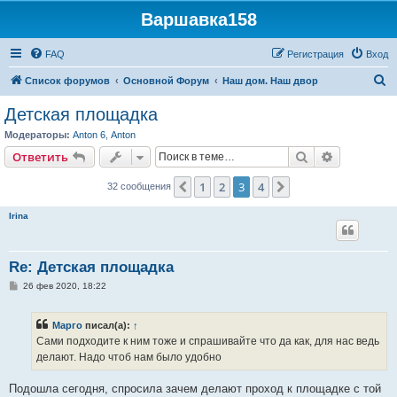
Варшавка158
FAQ
Регистрация
Вход
П
Список форумов
Основной Форум
Наш дом. Наш двор
о
Детская площадка
и
Модераторы:
Anton 6
,
Anton
с
Поиск
Расширен
Ответить
к
1
2
3
4
Пред.
След.
32 сообщения
Irina
Re: Детская площадка
С
26 фев 2020, 18:22
о
о
б
Марго
писал(а):
↑
щ
е
Сами подходите к ним тоже и спрашивайте что да как, для нас ведь
н
делают. Надо чтоб нам было удобно
и
е
Подошла сегодня, спросила зачем делают проход к площадке с той