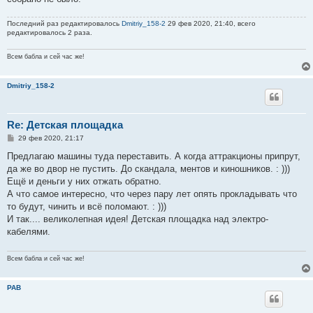
Последний раз редактировалось
Dmitriy_158-2
29 фев 2020, 21:40, всего
редактировалось 2 раза.
Всем бабла и сей час же!
Dmitriy_158-2
Re: Детская площадка
С
29 фев 2020, 21:17
о
о
Предлагаю машины туда переставить. А когда аттракционы припрут,
б
да же во двор не пустить. До скандала, ментов и киношников. : )))
щ
е
Ещё и деньги у них отжать обратно.
н
А что самое интересно, что через пару лет опять прокладывать что
и
е
то будут, чинить и всё поломают. : )))
И так.... великолепная идея! Детская площадка над электро-
кабелями.
Всем бабла и сей час же!
РАВ