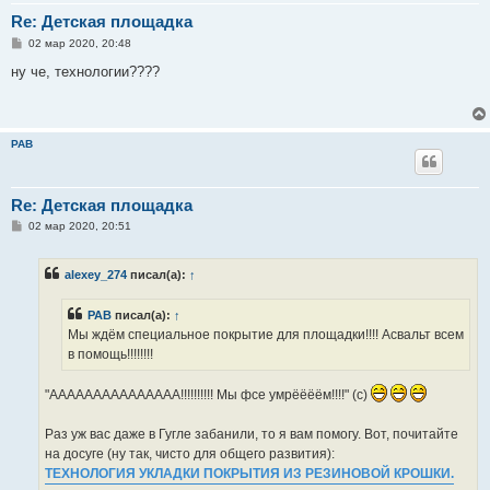
Re: Детская площадка
С
02 мар 2020, 20:48
о
о
ну че, технологии????
б
щ
е
н
и
РАВ
е
Re: Детская площадка
С
02 мар 2020, 20:51
о
о
б
alexey_274
писал(а):
↑
щ
е
н
РАВ
писал(а):
↑
и
е
Мы ждём специальное покрытие для площадки!!!! Асвальт всем
в помощь!!!!!!!!
"ААААААААААААААА!!!!!!!!!! Мы фсе умрёёёём!!!!" (с)
Раз уж вас даже в Гугле забанили, то я вам помогу. Вот, почитайте
на досуге (ну так, чисто для общего развития):
ТЕХНОЛОГИЯ УКЛАДКИ ПОКРЫТИЯ ИЗ РЕЗИНОВОЙ КРОШКИ.