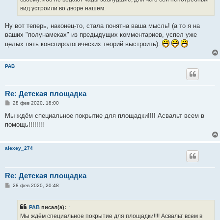
вид устроили во дворе нашем.
Ну вот теперь, наконец-то, стала понятна ваша мысль! (а то я на
ваших "полунамеках" из предыдущих комментариев, успел уже
целых пять конспирологических теорий выстроить).
РАВ
Re: Детская площадка
С
28 фев 2020, 18:00
о
о
Мы ждём специальное покрытие для площадки!!!! Асвальт всем в
б
помощь!!!!!!!!
щ
е
н
и
alexey_274
е
Re: Детская площадка
С
28 фев 2020, 20:48
о
о
б
РАВ
писал(а):
↑
щ
е
Мы ждём специальное покрытие для площадки!!!! Асвальт всем в