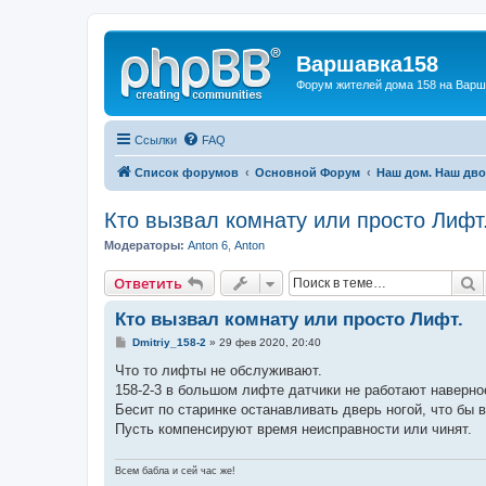
Варшавка158
Форум жителей дома 158 на Вар
Ссылки
FAQ
Список форумов
Основной Форум
Наш дом. Наш дв
Кто вызвал комнату или просто Лифт
Модераторы:
Anton 6
,
Anton
П
Ответить
Кто вызвал комнату или просто Лифт.
С
Dmitriy_158-2
»
29 фев 2020, 20:40
о
о
Что то лифты не обслуживают.
б
158-2-3 в большом лифте датчики не работают наверно
щ
е
Бесит по старинке останавливать дверь ногой, что бы 
н
Пусть компенсируют время неисправности или чинят.
и
е
Всем бабла и сей час же!