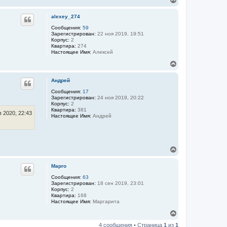
е
р
alexey_274
н
у
Сообщения:
59
Зарегистрирован:
22 ноя 2019, 19:51
т
Корпус:
2
ь
Квартира:
274
с
Настоящее Имя:
Алексей
я
к
В
н
е
а
р
Андрей
ч
н
а
у
Сообщения:
17
Зарегистрирован:
24 ноя 2019, 20:22
л
т
Корпус:
2
у
ь
Квартира:
381
с
 2020, 22:43
Настоящее Имя:
Андрей
я
к
н
а
ч
В
а
е
л
р
Марго
у
н
у
Сообщения:
63
Зарегистрирован:
18 сен 2019, 23:01
т
Корпус:
2
ь
Квартира:
168
с
Настоящее Имя:
Маргарита
я
к
В
н
е
4 сообщения • Страница
1
из
1
а
р