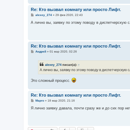
Re: Кто вызвал комнату или просто Лифт.
С
alexey_274
»
29 фев 2020, 22:43
о
о
А лично вы, заявку по этому поводу в диспетчерскую с
б
щ
е
н
и
е
Re: Кто вызвал комнату или просто Лифт.
С
Андрей
»
01 мар 2020, 02:26
о
о
б
alexey_274
писал(а):
↑
щ
е
А лично вы, заявку по этому поводу в диспетчерскую 
н
и
е
Это сложный процесс.
Re: Кто вызвал комнату или просто Лифт.
С
Марго
»
18 мар 2020, 21:16
о
о
Я лично заявку давала, почти сразу же и до сих пор не
б
щ
е
н
и
е