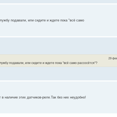
лужбу подавали, или сидите и ждете пока "всё само
29 фев
службу подавали, или сидите и ждете пока "всё само рассосётся"?
т в наличие этих датчиков-реле.Так без них неудобно!