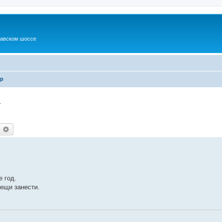
шавском шоссе
ор
.
оиск
Расширенный поиск
е год.
вещи занести.