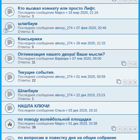
Кто вызвал комнату или просто Лифт.
Последнее сообщение
Марго
«
18 мар 2020, 21:16
Ответы:
3
шлагбаум
Последнее сообщение
alexey_274
«
07 фев 2020, 20:46
Ответы:
5
Консьержки
Последнее сообщение
alexey_274
«
26 янв 2020, 21:33
Ответы:
5
Оптимизация нашего двора! Ваши мысли?
Последнее сообщение
Варвара
«
07 янв 2020, 09:00
Ответы:
11
1
2
Текущие события.
Последнее сообщение
alexey_274
«
01 янв 2020, 00:59
Ответы:
22
1
2
3
Шлагбаум
Последнее сообщение
alexey_274
«
22 дек 2019, 23:23
Ответы:
1
НАШЛА КЛЮЧИ
Последнее сообщение
Ольга
«
03 дек 2019, 19:10
по поводу волейбольной площадки
Последнее сообщение
Марго
«
01 дек 2019, 15:38
Ответы:
38
1
2
3
4
по вопросам в повестку дня на общее собрание