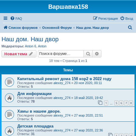
Варшавка158
FAQ
Регистрация
Вход
П
Список форумов
Основной Форум
Наш дом. Наш двор
о
Наш дом. Наш двор
и
Модераторы:
Anton 6
,
Anton
с
Поиск
Расширенный пои
Новая тема
к
18 тем • Страница
1
из
1
Темы
Капитальный ремонт дома 158 кор2 в 2022 году
Последнее сообщение
alexey_274
«
20 ноя 2020, 00:11
Ответы:
5
Для информации
Последнее сообщение
alexey_274
«
18 май 2020, 19:42
Ответы:
78
1
5
6
7
8
…
Хамы в нашем дворе.
Последнее сообщение
alexey_274
«
27 мар 2020, 22:51
Ответы:
5
Детская площадка
Последнее сообщение
alexey_274
«
27 мар 2020, 22:36
Ответы:
31
1
2
3
4