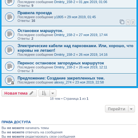
Последнее сообщение
Dmitriy_158-2
«
01 дек 2019, 01:06
Ответы:
9
Правила проезда
Последнее сообщение
y1805
«
29 ноя 2019, 01:45
Ответы:
16
1
2
Остановки маршруток.
Последнее сообщение
Dmitriy_158-2
«
27 ноя 2019, 17:44
Ответы:
2
Электрические кабели над парковками. Или, хорошо, что
коровы не летают!
Последнее сообщение
Dmitriy_158-2
«
26 ноя 2019, 14:16
Перенос остановок загородных маршруток
Последнее сообщение
Dmitriy_158-2
«
26 ноя 2019, 12:11
Ответы:
3
Предложение: Создание закрепленных тем.
Последнее сообщение
alexey_274
«
23 ноя 2019, 22:58
Новая тема
18 тем • Страница
1
из
1
Перейти
ПРАВА ДОСТУПА
Вы
не можете
начинать темы
Вы
не можете
отвечать на сообщения
Вы
не можете
редактировать свои сообщения