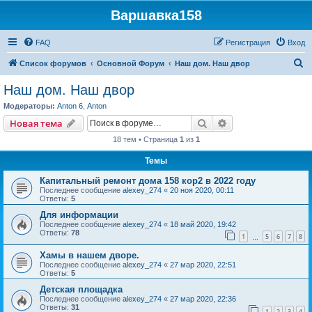
Варшавка158
FAQ
Регистрация
Вход
П
Список форумов
Основной Форум
Наш дом. Наш двор
о
Наш дом. Наш двор
и
Модераторы:
Anton 6
,
Anton
с
Поиск
Расширенный пои
Новая тема
к
18 тем • Страница
1
из
1
Темы
Капитальный ремонт дома 158 кор2 в 2022 году
Последнее сообщение
alexey_274
«
20 ноя 2020, 00:11
Ответы:
5
Для информации
Последнее сообщение
alexey_274
«
18 май 2020, 19:42
Ответы:
78
1
5
6
7
8
…
Хамы в нашем дворе.
Последнее сообщение
alexey_274
«
27 мар 2020, 22:51
Ответы:
5
Детская площадка
Последнее сообщение
alexey_274
«
27 мар 2020, 22:36
Ответы:
31
1
2
3
4