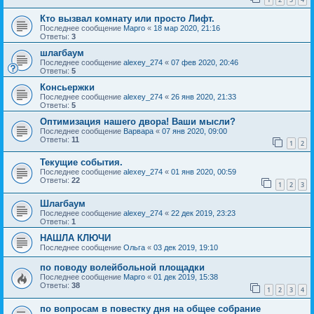
Кто вызвал комнату или просто Лифт.
Последнее сообщение
Марго
«
18 мар 2020, 21:16
Ответы:
3
шлагбаум
Последнее сообщение
alexey_274
«
07 фев 2020, 20:46
Ответы:
5
Консьержки
Последнее сообщение
alexey_274
«
26 янв 2020, 21:33
Ответы:
5
Оптимизация нашего двора! Ваши мысли?
Последнее сообщение
Варвара
«
07 янв 2020, 09:00
Ответы:
11
1
2
Текущие события.
Последнее сообщение
alexey_274
«
01 янв 2020, 00:59
Ответы:
22
1
2
3
Шлагбаум
Последнее сообщение
alexey_274
«
22 дек 2019, 23:23
Ответы:
1
НАШЛА КЛЮЧИ
Последнее сообщение
Ольга
«
03 дек 2019, 19:10
по поводу волейбольной площадки
Последнее сообщение
Марго
«
01 дек 2019, 15:38
Ответы:
38
1
2
3
4
по вопросам в повестку дня на общее собрание