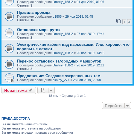
Последнее сообщение
Dmitriy_158-2
«
01 дек 2019, 01:06
Ответы:
9
Правила проезда
Последнее сообщение
y1805
«
29 ноя 2019, 01:45
Ответы:
16
1
2
Остановки маршруток.
Последнее сообщение
Dmitriy_158-2
«
27 ноя 2019, 17:44
Ответы:
2
Электрические кабели над парковками. Или, хорошо, что
коровы не летают!
Последнее сообщение
Dmitriy_158-2
«
26 ноя 2019, 14:16
Перенос остановок загородных маршруток
Последнее сообщение
Dmitriy_158-2
«
26 ноя 2019, 12:11
Ответы:
3
Предложение: Создание закрепленных тем.
Последнее сообщение
alexey_274
«
23 ноя 2019, 22:58
Новая тема
18 тем • Страница
1
из
1
Перейти
ПРАВА ДОСТУПА
Вы
не можете
начинать темы
Вы
не можете
отвечать на сообщения
Вы
не можете
редактировать свои сообщения