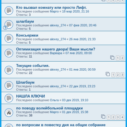
Кто вызвал комнату или просто Лифт.
Последнее сообщение
Марго
«
18 мар 2020, 21:16
Ответы:
3
шлагбаум
Последнее сообщение
alexey_274
«
07 фев 2020, 20:46
Ответы:
5
Консьержки
Последнее сообщение
alexey_274
«
26 янв 2020, 21:33
Ответы:
5
Оптимизация нашего двора! Ваши мысли?
Последнее сообщение
Варвара
«
07 янв 2020, 09:00
Ответы:
11
1
2
Текущие события.
Последнее сообщение
alexey_274
«
01 янв 2020, 00:59
Ответы:
22
1
2
3
Шлагбаум
Последнее сообщение
alexey_274
«
22 дек 2019, 23:23
Ответы:
1
НАШЛА КЛЮЧИ
Последнее сообщение
Ольга
«
03 дек 2019, 19:10
по поводу волейбольной площадки
Последнее сообщение
Марго
«
01 дек 2019, 15:38
Ответы:
38
1
2
3
4
по вопросам в повестку дня на общее собрание