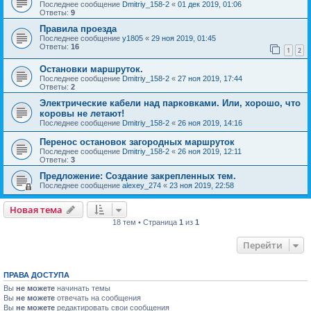
Последнее сообщение
Dmitriy_158-2
«
01 дек 2019, 01:06
Ответы:
9
Правила проезда
Последнее сообщение
y1805
«
29 ноя 2019, 01:45
Ответы:
16
1
2
Остановки маршруток.
Последнее сообщение
Dmitriy_158-2
«
27 ноя 2019, 17:44
Ответы:
2
Электрические кабели над парковками. Или, хорошо, что
коровы не летают!
Последнее сообщение
Dmitriy_158-2
«
26 ноя 2019, 14:16
Перенос остановок загородных маршруток
Последнее сообщение
Dmitriy_158-2
«
26 ноя 2019, 12:11
Ответы:
3
Предложение: Создание закрепленных тем.
Последнее сообщение
alexey_274
«
23 ноя 2019, 22:58
Новая тема
18 тем • Страница
1
из
1
Перейти
ПРАВА ДОСТУПА
Вы
не можете
начинать темы
Вы
не можете
отвечать на сообщения
Вы
не можете
редактировать свои сообщения