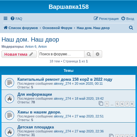
Варшавка158
FAQ
Регистрация
Вход
П
Список форумов
Основной Форум
Наш дом. Наш двор
о
Наш дом. Наш двор
и
Модераторы:
Anton 6
,
Anton
с
Поиск
Расширенный пои
Новая тема
к
18 тем • Страница
1
из
1
Темы
Капитальный ремонт дома 158 кор2 в 2022 году
Последнее сообщение
alexey_274
«
20 ноя 2020, 00:11
Ответы:
5
Для информации
Последнее сообщение
alexey_274
«
18 май 2020, 19:42
Ответы:
78
1
5
6
7
8
…
Хамы в нашем дворе.
Последнее сообщение
alexey_274
«
27 мар 2020, 22:51
Ответы:
5
Детская площадка
Последнее сообщение
alexey_274
«
27 мар 2020, 22:36
Ответы:
31
1
2
3
4