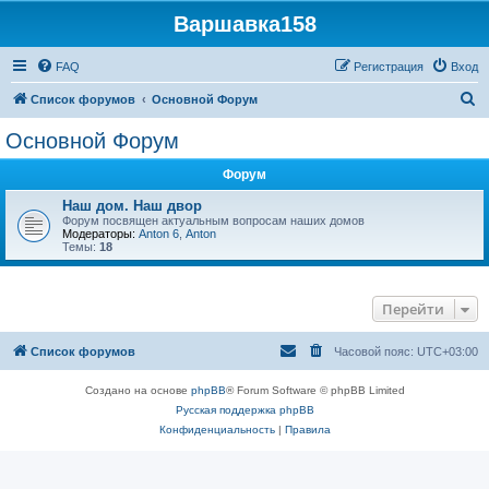
Варшавка158
FAQ
Регистрация
Вход
П
Список форумов
Основной Форум
о
Основной Форум
и
Форум
с
к
Наш дом. Наш двор
Форум посвящен актуальным вопросам наших домов
Модераторы:
Anton 6
,
Anton
Темы:
18
Перейти
Список форумов
Часовой пояс:
UTC+03:00
Создано на основе
phpBB
® Forum Software © phpBB Limited
Русская поддержка phpBB
Конфиденциальность
|
Правила