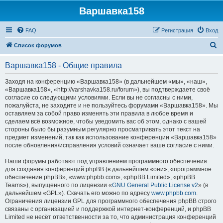
Варшавка158
FAQ
Регистрация
Вход
П
Список форумов
о
Варшавка158 - Общие правила
и
с
Заходя на конференцию «Варшавка158» (в дальнейшем «мы», «наш»,
«Варшавка158», «http://varshavka158.ru/forum»), вы подтверждаете своё
к
согласие со следующими условиями. Если вы не согласны с ними,
пожалуйста, не заходите и не пользуйтесь форумами «Варшавка158». Мы
оставляем за собой право изменять эти правила в любое время и
сделаем всё возможное, чтобы уведомить вас об этом, однако с вашей
стороны было бы разумным регулярно просматривать этот текст на
предмет изменений, так как использование конференции «Варшавка158»
после обновления/исправления условий означает ваше согласие с ними.
Наши форумы работают под управлением программного обеспечения
для создания конференций phpBB (в дальнейшем «они», «программное
обеспечение phpBB», «www.phpbb.com», «phpBB Limited», «phpBB
Teams»), выпущенного по лицензии «
GNU General Public License v2
» (в
дальнейшем «GPL»). Скачать его можно по адресу
www.phpbb.com
.
Ограничения лицензии GPL для программного обеспечения phpBB строго
связаны с организацией и поддержкой интернет-конференций, и phpBB
Limited не несёт ответственности за то, что администрация конференций