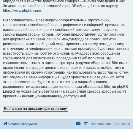
определяет в качестве допустимого содержания и/или поведения в них.
За дополнительной информацией о phpBB обращайтесь по адресу
https://www.phpbb.com/
.
Вы соглашаетесь не размещать оскорбительных, угрожающих,
клеветнических сообщений, порнографических сообщений, призывов к
национальной розни и прочих сообщений, которые могут нарушить
законы вашей страны, страны, которая предоставляет услуги хостинга
для форумов «Варшавка158» или международное право. Попытки
размещения таких сообщений могут привести к вашему немедленному
отключению от конференции, при этом ваш провайдер будет поставлен в
известность, если мы сочтём это нужным. IP-адреса всех сообщений
сохраняются для возможности проведения такой политики. Вы
соглашаетесь с тем, что администраторы форумов «Варшавка158» имеют
право удалить, отредактировать, перенести или закрыть любую тему в
любое время по своему усмотрению. Как пользователь вы согласны с тем,
что введённая вами информация будет храниться в базе данных. Хотя
эта информация не будет открыта третьим лицам без вашего
разрешения, ни администрация конференции «Варшавка158», ни phpBB
Limited не может быть ответственна за действия хакеров, которые могут
привести к несанкционированному доступу к ней.
Вернуться на предыдущую страницу
Список форумов
Часовой пояс:
UTC+03:00