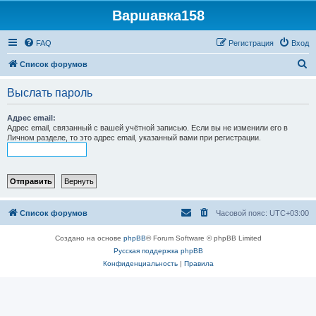
Варшавка158
FAQ
Регистрация
Вход
П
Список форумов
о
Выслать пароль
и
с
Адрес email:
Адрес email, связанный с вашей учётной записью. Если вы не изменили его в
к
Личном разделе, то это адрес email, указанный вами при регистрации.
Список форумов
Часовой пояс:
UTC+03:00
Создано на основе
phpBB
® Forum Software © phpBB Limited
Русская поддержка phpBB
Конфиденциальность
|
Правила