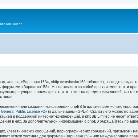
шавском шоссе
, «наш», «Варшавка158», «http://varshavka158.ru/forum»), вы подтверждаете
есь форумами «Варшавка158». Мы оставляем за собой право изменять эти пра
разумным регулярно просматривать этот текст на предмет изменений, так ка
с ними.
еспечения для создания конференций phpBB (в дальнейшем «они», «програ
General Public License v2
» (в дальнейшем «GPL»). Скачать его можно по адр
зацией и поддержкой интернет-конференций, и phpBB Limited не несёт ответ
ведения в них. За дополнительной информацией о phpBB обращайтесь по адр
их, клеветнических сообщений, порнографических сообщений, призывов к на
авляет услуги хостинга для форумов «Варшавка158» или международное прав