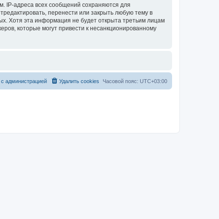
м. IP-адреса всех сообщений сохраняются для
тредактировать, перенести или закрыть любую тему в
ных. Хотя эта информация не будет открыта третьим лицам
керов, которые могут привести к несанкционированному
 с администрацией
Удалить cookies
Часовой пояс:
UTC+03:00