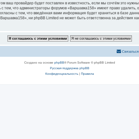
м ваш провайдер будет поставлен в известность, если мы сочтём это нужны
 с тем, что администраторы форумов «Варшавка158» имеют право удалить, о
согласны с тем, что введённая вами информация будет храниться в базе дан
аршавка158», ни phpBB Limited не может быть ответственна за действия ха
Связаться
Создано на основе
phpBB
® Forum Software © phpBB Limited
Русская поддержка phpBB
Конфиденциальность
|
Правила