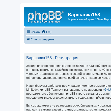
Варшавка158
Форум жителей дома 158 на Вар
Ссылки
FAQ
Список форумов
Варшавка158 - Регистрация
Заходя на конференцию «Варшавка158» (в дальнейшем «мы»
согласны с ними, пожалуйста, не заходите и не пользуйт
уведомить вас об этом, однако с вашей стороны было бы 
обновления/исправления условий означает ваше согласие 
Наши форумы работают под управлением программного об
Limited», «phpBB Teams»), выпущенного по лицензии «
GNU 
программного обеспечения phpBB строго связаны с органи
определяет в качестве допустимого содержания и/или по
Вы соглашаетесь не размещать оскорбительных, угрожающ
нарушить законы вашей страны, страны, которая предост