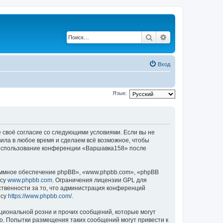
Поиск
Расширенный по
Вход
Язык:
 своё согласие со следующими условиями. Если вы не
вила в любое время и сделаем всё возможное, чтобы
к использование конференции «Варшавка158» после
ммное обеспечение phpBB», «www.phpbb.com», «phpBB
есу
www.phpbb.com
. Ограничения лицензии GPL для
ственности за то, что администрация конференций
есу
https://www.phpbb.com/
.
циональной розни и прочих сообщений, которые могут
о. Попытки размещения таких сообщений могут привести к