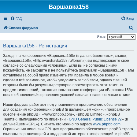
Варшавка158
FAQ
Вход
П
Список форумов
о
Язык:
и
Варшавка158 - Регистрация
с
Заходя на конференцию «Варшавка158» (в дальнейшем «мы», «наш»,
к
«Варшавка158», «http://varshavka158.ru/forum»), вы подтверждаете своё
согласие со следующими условиями. Если вы не согласны с ними,
пожалуйста, не заходите и не пользуйтесь форумами «Варшавка158». Мы
оставляем за собой право изменять эти правила в любое время и
сделаем всё возможное, чтобы уведомить вас об этом, однако с вашей
стороны было бы разумным регулярно просматривать этот текст на
предмет изменений, так как использование конференции «Варшавка158»
после обновления/исправления условий означает ваше согласие с ними.
Наши форумы работают под управлением программного обеспечения
для создания конференций phpBB (в дальнейшем «они», «программное
обеспечение phpBB», «www.phpbb.com», «phpBB Limited», «phpBB
Teams»), выпущенного по лицензии «
GNU General Public License v2
» (в
дальнейшем «GPL»). Скачать его можно по адресу
www.phpbb.com
.
Ограничения лицензии GPL для программного обеспечения phpBB строго
связаны с организацией и поддержкой интернет-конференций, и phpBB