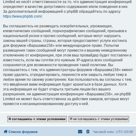
Limited не несёт ответственности за то, что администрация конференций
определяет в качестве допустимого содержания и/или поведения в них.
За дополнительной информацией о phpBB обращайтесь по адресу
https://www.phpbb.com/
.
Вы соглашаетесь не размещать оскорбительных, угрожающих,
клеветнических сообщений, порнографических сообщений, призывов к
национальной розни и прочих сообщений, которые могут нарушить
законы вашей страны, страны, которая предоставляет услуги хостинга
для форумов «Варшавка158» или международное право. Попытки
размещения таких сообщений могут привести к вашему немедленному
отключению от конференции, при этом ваш провайдер будет поставлен в
известность, если мы сочтём это нужным. IP-адреса всех сообщений
сохраняются для возможности проведения такой политики. Вы
соглашаетесь с тем, что администраторы форумов «Варшавка158» имеют
право удалить, отредактировать, перенести или закрыть любую тему в
любое время по своему усмотрению. Как пользователь вы согласны с тем,
что введённая вами информация будет храниться в базе данных. Хотя
эта информация не будет открыта третьим лицам без вашего
разрешения, ни администрация конференции «Варшавка158», ни phpBB
Limited не может быть ответственна за действия хакеров, которые могут
привести к несанкционированному доступу к ней.
Список форумов
Часовой пояс:
UTC+03:00