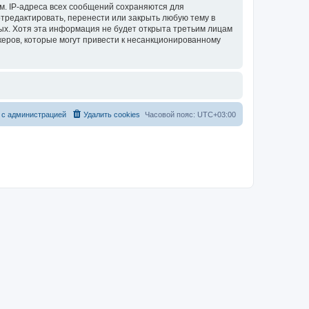
м. IP-адреса всех сообщений сохраняются для
тредактировать, перенести или закрыть любую тему в
ных. Хотя эта информация не будет открыта третьим лицам
керов, которые могут привести к несанкционированному
 с администрацией
Удалить cookies
Часовой пояс:
UTC+03:00