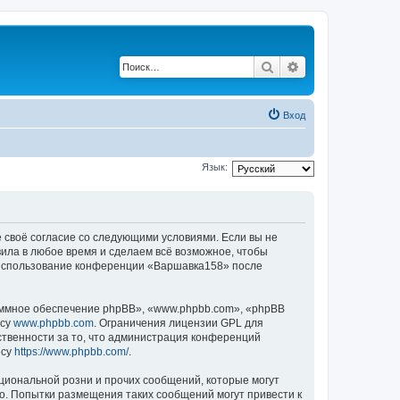
Поиск
Расширенный по
Вход
Язык:
 своё согласие со следующими условиями. Если вы не
вила в любое время и сделаем всё возможное, чтобы
к использование конференции «Варшавка158» после
ммное обеспечение phpBB», «www.phpbb.com», «phpBB
есу
www.phpbb.com
. Ограничения лицензии GPL для
ственности за то, что администрация конференций
есу
https://www.phpbb.com/
.
циональной розни и прочих сообщений, которые могут
о. Попытки размещения таких сообщений могут привести к