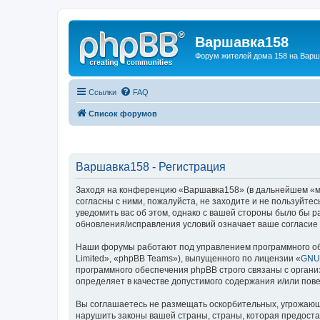
Варшавка158
Форум жителей дома 158 на Вар
Ссылки
FAQ
Список форумов
Варшавка158 - Регистрация
Заходя на конференцию «Варшавка158» (в дальнейшем «мы»
согласны с ними, пожалуйста, не заходите и не пользуйт
уведомить вас об этом, однако с вашей стороны было бы 
обновления/исправления условий означает ваше согласие 
Наши форумы работают под управлением программного об
Limited», «phpBB Teams»), выпущенного по лицензии «
GNU 
программного обеспечения phpBB строго связаны с органи
определяет в качестве допустимого содержания и/или по
Вы соглашаетесь не размещать оскорбительных, угрожающ
нарушить законы вашей страны, страны, которая предост