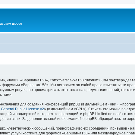
шавском шоссе
, «наш», «Варшавка158», «http://varshavka158.ru/forum»), вы подтверждаете
есь форумами «Варшавка158». Мы оставляем за собой право изменять эти пра
разумным регулярно просматривать этот текст на предмет изменений, так ка
с ними.
еспечения для создания конференций phpBB (в дальнейшем «они», «програ
General Public License v2
» (в дальнейшем «GPL»). Скачать его можно по адр
зацией и поддержкой интернет-конференций, и phpBB Limited не несёт ответ
ведения в них. За дополнительной информацией о phpBB обращайтесь по адр
их, клеветнических сообщений, порнографических сообщений, призывов к на
авляет услуги хостинга для форумов «Варшавка158» или международное прав