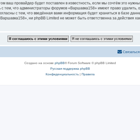
м ваш провайдер будет поставлен в известность, если мы сочтём это нужны
 с тем, что администраторы форумов «Варшавка158» имеют право удалить, о
согласны с тем, что введённая вами информация будет храниться в базе дан
аршавка158», ни phpBB Limited не может быть ответственна за действия ха
Связаться
Создано на основе
phpBB
® Forum Software © phpBB Limited
Русская поддержка phpBB
Конфиденциальность
|
Правила