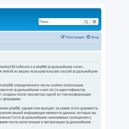
Поиск
Расширенный по
Регистрация
Вход
havka158.ru/forum») и phpBB (в дальнейшем «они»,
я любой из ваших пользовательских сессий (в дальнейшем
 phpBB определённого числа cookies (небольшие
ователя (в дальнейшем «user-id») и идентификатор
ет создана после просмотра одной из тем конференции
 с форумами.
нию phpBB, однако они выходят за рамки этого документа,
лучения вашей информации являются данные, которые вы
аписью Гостя (в дальнейшем «анонимные сообщения»),
вами после регистрации и авторизации (в дальнейшем