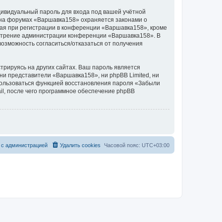
дивидуальный пароль для входа под вашей учётной
 на форумах «Варшавка158» охраняется законами о
ая при регистрации в конференции «Варшавка158», кроме
усмотрение администрации конференции «Варшавка158». В
 возможность согласиться/отказаться от получения
рируясь на других сайтах. Ваш пароль является
 ни представители «Варшавка158», ни phpBB Limited, ни
спользоваться функцией восстановления пароля «Забыли
l, после чего программное обеспечение phpBB
 с администрацией
Удалить cookies
Часовой пояс:
UTC+03:00