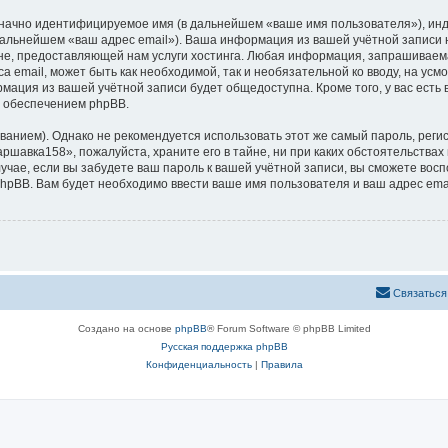
означно идентифицируемое имя (в дальнейшем «ваше имя пользователя»), ин
 дальнейшем «ваш адрес email»). Ваша информация из вашей учётной записи
е, предоставляющей нам услуги хостинга. Любая информация, запрашиваем
са email, может быть как необходимой, так и необязательной ко вводу, на 
рмация из вашей учётной записи будет общедоступна. Кроме того, у вас есть
 обеспечением phpBB.
ием). Однако не рекомендуется использовать этот же самый пароль, регист
ршавка158», пожалуйста, храните его в тайне, ни при каких обстоятельствах
лучае, если вы забудете ваш пароль к вашей учётной записи, вы сможете во
pBB. Вам будет необходимо ввести ваше имя пользователя и ваш адрес emai
Связаться
Создано на основе
phpBB
® Forum Software © phpBB Limited
Русская поддержка phpBB
Конфиденциальность
|
Правила