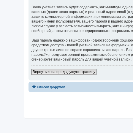
Ваша учётная запись будет содержать, как минимум, одн
записью (далее «ваш пароль») и реальный адрес email (в
защите компьютерной информации, применяемыми в стран
вашего имени пользователя, вашего пароля и вашего адре
любом случае у вас есть возможность выбрать, какая инфо
сообщений, автоматически сгенерированных программным
Ваш пароль надёжно зашифрован (односторонним хэширован
средством доступа к вашей учётной записи на форумах «Ва
другое третье лицо не вправе спрашивать ваш пароль. В с
пароль?», предусмотренной программным обеспечением ph
сгенерирует вам новый пароль для вашей учётной записи.
Вернуться на предыдущую страницу
Список форумов