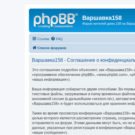
Варшавка158
Форум жителей дома 158 на Вар
Ссылки
FAQ
Список форумов
Варшавка158 - Соглашение о конфиденциал
Это соглашение подробно объясняет, как «Варшавка158» и 
«программное обеспечение phpBB», «www.phpbb.com», «ph
«ваша информация»).
Ваша информация собирается двумя способами. Во-первы
текстовые файлы, загружаемые в папку временных файлов 
анонимной сессии (в дальнейшем «session-id»), автомати
«Варшавка158» и будет использоваться для хранения инф
Также во время просмотра конференции «Варшавка158» мы 
целью которого является рассмотрение страниц, создан
отправляете на форум. Этими данными могут быть, но не
данные, указанные при регистрации в конференции «Варш
«ваши сообщения»).