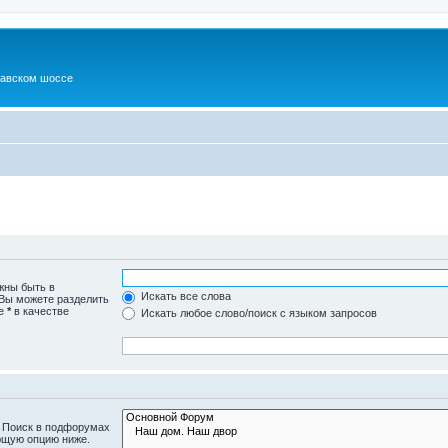
шавском шоссе
жны быть в
Искать все слова
 Вы можете разделить
те
*
в качестве
Искать любое слово/поиск с языком запросов
. Поиск в подфорумах
ющую опцию ниже.