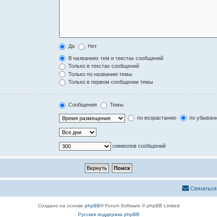
Да
Нет
В названиях тем и текстах сообщений
Только в текстах сообщений
Только по названию темы
Только в первом сообщении темы
Сообщения
Темы
по возрастанию
по убыван
символов сообщений
Связаться
Создано на основе
phpBB
® Forum Software © phpBB Limited
Русская поддержка phpBB