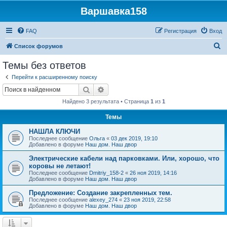
Варшавка158
FAQ
Регистрация
Вход
П
Список форумов
о
Темы без ответов
и
Перейти к расширенному поиску
с
Поиск
Расширенный поиск
к
Найдено 3 результата • Страница
1
из
1
Темы
НАШЛА КЛЮЧИ
Последнее сообщение
Ольга
«
03 дек 2019, 19:10
Добавлено в форуме
Наш дом. Наш двор
Электрические кабели над парковками. Или, хорошо, что
коровы не летают!
Последнее сообщение
Dmitriy_158-2
«
26 ноя 2019, 14:16
Добавлено в форуме
Наш дом. Наш двор
Предложение: Создание закрепленных тем.
Последнее сообщение
alexey_274
«
23 ноя 2019, 22:58
Добавлено в форуме
Наш дом. Наш двор