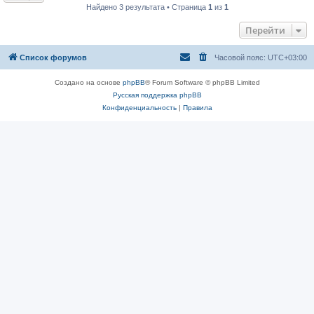
Найдено 3 результата • Страница
1
из
1
Перейти
Список форумов
Часовой пояс:
UTC+03:00
Создано на основе
phpBB
® Forum Software © phpBB Limited
Русская поддержка phpBB
Конфиденциальность
|
Правила