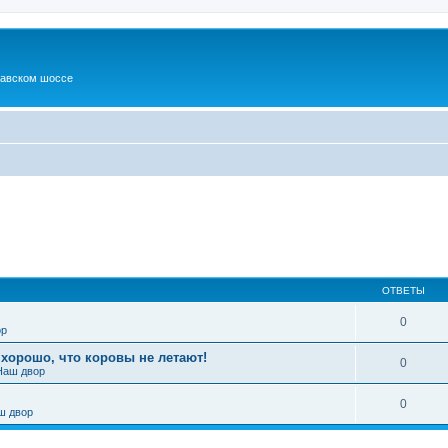
шавском шоссе
ОТВЕТЫ
0
ор
 хорошо, что коровы не летают!
0
Наш двор
0
ш двор