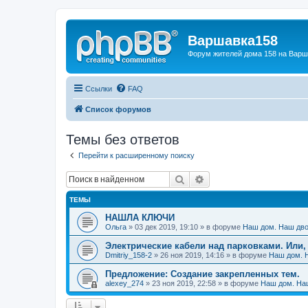
Варшавка158
Форум жителей дома 158 на Вар
Ссылки
FAQ
Список форумов
Темы без ответов
Перейти к расширенному поиску
Поиск
Расширенный поиск
ТЕМЫ
НАШЛА КЛЮЧИ
Ольга
» 03 дек 2019, 19:10 » в форуме
Наш дом. Наш дв
Электрические кабели над парковками. Или,
Dmitriy_158-2
» 26 ноя 2019, 14:16 » в форуме
Наш дом. 
Предложение: Создание закрепленных тем.
alexey_274
» 23 ноя 2019, 22:58 » в форуме
Наш дом. На