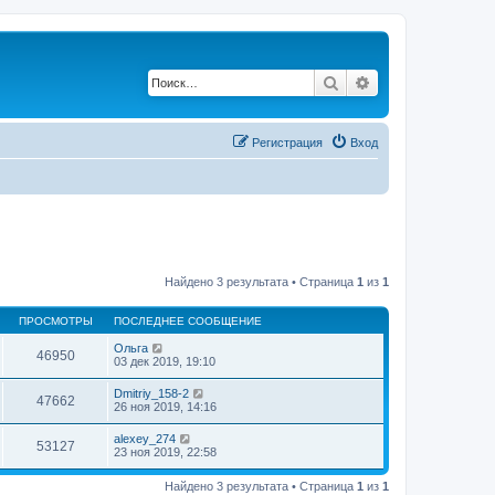
Поиск
Расширенный по
Регистрация
Вход
Найдено 3 результата • Страница
1
из
1
ПРОСМОТРЫ
ПОСЛЕДНЕЕ СООБЩЕНИЕ
Ольга
46950
03 дек 2019, 19:10
Dmitriy_158-2
47662
26 ноя 2019, 14:16
alexey_274
53127
23 ноя 2019, 22:58
Найдено 3 результата • Страница
1
из
1