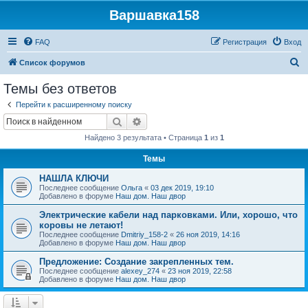
Варшавка158
FAQ
Регистрация
Вход
П
Список форумов
о
Темы без ответов
и
Перейти к расширенному поиску
с
Поиск
Расширенный поиск
к
Найдено 3 результата • Страница
1
из
1
Темы
НАШЛА КЛЮЧИ
Последнее сообщение
Ольга
«
03 дек 2019, 19:10
Добавлено в форуме
Наш дом. Наш двор
Электрические кабели над парковками. Или, хорошо, что
коровы не летают!
Последнее сообщение
Dmitriy_158-2
«
26 ноя 2019, 14:16
Добавлено в форуме
Наш дом. Наш двор
Предложение: Создание закрепленных тем.
Последнее сообщение
alexey_274
«
23 ноя 2019, 22:58
Добавлено в форуме
Наш дом. Наш двор