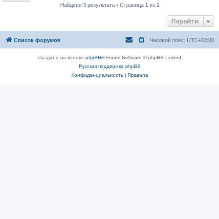
Найдено 3 результата • Страница
1
из
1
Перейти
Список форумов
Часовой пояс:
UTC+03:00
Создано на основе
phpBB
® Forum Software © phpBB Limited
Русская поддержка phpBB
Конфиденциальность
|
Правила