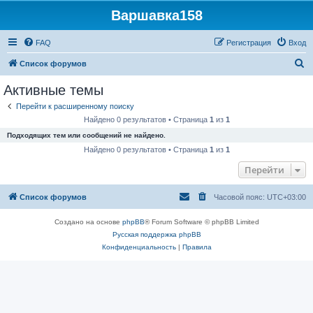
Варшавка158
FAQ
Регистрация
Вход
П
Список форумов
о
Активные темы
и
Перейти к расширенному поиску
с
Найдено 0 результатов • Страница
1
из
1
к
Подходящих тем или сообщений не найдено.
Найдено 0 результатов • Страница
1
из
1
Перейти
Список форумов
Часовой пояс:
UTC+03:00
Создано на основе
phpBB
® Forum Software © phpBB Limited
Русская поддержка phpBB
Конфиденциальность
|
Правила