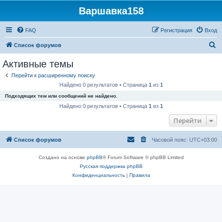
Варшавка158
FAQ
Регистрация
Вход
П
Список форумов
о
Активные темы
и
Перейти к расширенному поиску
с
Найдено 0 результатов • Страница
1
из
1
к
Подходящих тем или сообщений не найдено.
Найдено 0 результатов • Страница
1
из
1
Перейти
Список форумов
Часовой пояс:
UTC+03:00
Создано на основе
phpBB
® Forum Software © phpBB Limited
Русская поддержка phpBB
Конфиденциальность
|
Правила