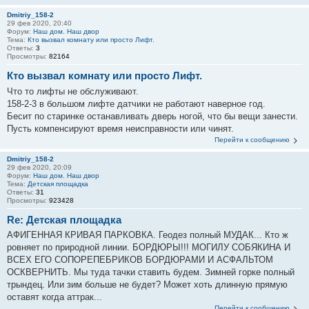
Dmitriy_158-2
29 фев 2020, 20:40
Форум:
Наш дом. Наш двор
Тема:
Кто вызвал комнату или просто Лифт.
Ответы:
3
Просмотры:
82164
Кто вызвал комнату или просто Лифт.
Что то лифты не обслуживают.
158-2-3 в большом лифте датчики не работают наверное год.
Бесит по старинке останавливать дверь ногой, что бы вещи занести.
Пусть компенсируют время неисправности или чинят.
Перейти к сообщению
Dmitriy_158-2
29 фев 2020, 20:09
Форум:
Наш дом. Наш двор
Тема:
Детская площадка
Ответы:
31
Просмотры:
923428
Re: Детская площадка
АФИГЕННАЯ КРИВАЯ ПАРКОВКА. Геодез полный МУДАК... Кто ж
ровняет по природной линии. БОРДЮРЫ!!! МОГИЛУ СОБЯКИНА И
ВСЕХ ЕГО СОПОРЕПЕБРИКОВ БОРДЮРАМИ И АСФАЛЬТОМ
ОСКВЕРНИТЬ. Мы туда тачки ставить будем. Зимней горке полный
трындец. Или зим больше не будет? Может хоть длинную прямую
оставят когда аттрак...
Перейти к сообщению