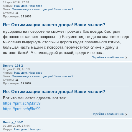
11 дек 2019, 17:01
Форум:
Наш дом. Наш двор
Тема:
Оптимизация нашего двора! Ваши мысли?
Ответы:
11
Просмотры:
171609
Re: Оптимизация нашего двора! Ваши мысли?
мусоровоз на повороте не сможет проехать Как всегда, быстрый
фотошоп оставляет вопросы. : ) Разумеется, глядя на коллажек надо
мысленно выдернуть столбы и дорога будет правильного изгиба,
большая часть машин с поворота переместится ближе к дому и
встанет ёлкой. А с площадкой детской, вроде и не пос...
Перейти к сообщению
Dmitriy_158-2
03 дек 2019, 16:13
Форум:
Наш дом. Наш двор
Тема:
Оптимизация нашего двора! Ваши мысли?
Ответы:
11
Просмотры:
171609
Re: Оптимизация нашего двора! Ваши мысли?
Вот что мешается сделать вот так:
https://prnt.sc/q5kn39
https://prnt.sc/q5ko99
Перейти к сообщению
Dmitriy_158-2
02 дек 2019, 17:44
Форум:
Наш дом. Наш двор