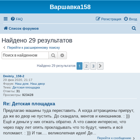
Варшавка158
FAQ
Регистрация
Вход
П
Список форумов
о
Найдено 29 результатов
и
Перейти к расширенному поиску
с
Поиск
Расширенный поиск
к
1
2
3
След.
Найдено 29 результатов
Dmitriy_158-2
29 фев 2020, 21:17
Форум:
Наш дом. Наш двор
Тема:
Детская площадка
Ответы:
31
Просмотры:
923428
Re: Детская площадка
Предлагаю машины туда переставить. А когда аттракционы припрут,
да же во двор не пустить. До скандала, ментов и киношников. : )))
Ещё и деньги у них отжать обратно. А что самое интересно, что
через пару лет опять прокладывать что то будут, чинить и всё
поломают. : ))) И так.... великолепная идея! Де...
Перейти к сообщению