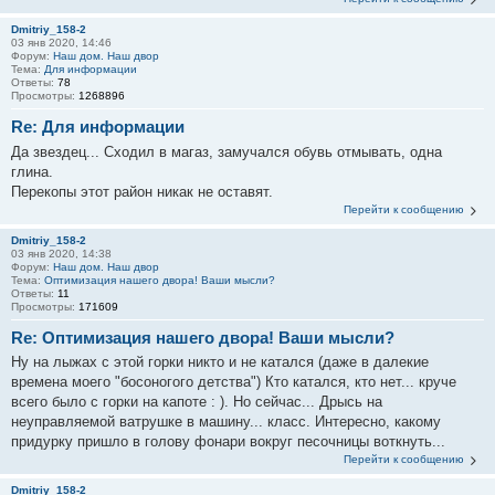
Dmitriy_158-2
03 янв 2020, 14:46
Форум:
Наш дом. Наш двор
Тема:
Для информации
Ответы:
78
Просмотры:
1268896
Re: Для информации
Да звездец... Сходил в магаз, замучался обувь отмывать, одна
глина.
Перекопы этот район никак не оставят.
Перейти к сообщению
Dmitriy_158-2
03 янв 2020, 14:38
Форум:
Наш дом. Наш двор
Тема:
Оптимизация нашего двора! Ваши мысли?
Ответы:
11
Просмотры:
171609
Re: Оптимизация нашего двора! Ваши мысли?
Ну на лыжах с этой горки никто и не катался (даже в далекие
времена моего "босоногого детства") Кто катался, кто нет... круче
всего было с горки на капоте : ). Но сейчас... Дрысь на
неуправляемой ватрушке в машину... класс. Интересно, какому
придурку пришло в голову фонари вокруг песочницы воткнуть...
Перейти к сообщению
Dmitriy_158-2