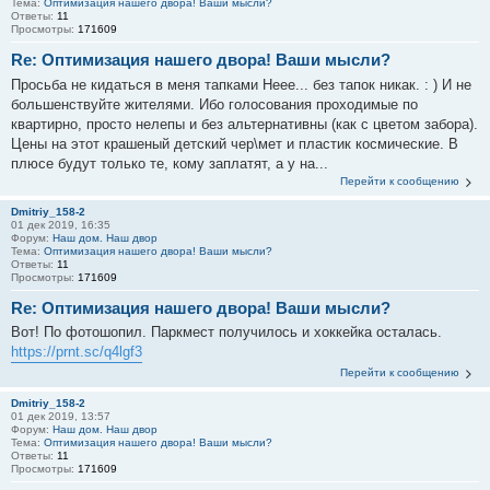
Тема:
Оптимизация нашего двора! Ваши мысли?
Ответы:
11
Просмотры:
171609
Re: Оптимизация нашего двора! Ваши мысли?
Просьба не кидаться в меня тапками Неее... без тапок никак. : ) И не
большенствуйте жителями. Ибо голосования проходимые по
квартирно, просто нелепы и без альтернативны (как с цветом забора).
Цены на этот крашеный детский чер\мет и пластик космические. В
плюсе будут только те, кому заплатят, а у на...
Перейти к сообщению
Dmitriy_158-2
01 дек 2019, 16:35
Форум:
Наш дом. Наш двор
Тема:
Оптимизация нашего двора! Ваши мысли?
Ответы:
11
Просмотры:
171609
Re: Оптимизация нашего двора! Ваши мысли?
Вот! По фотошопил. Паркмест получилось и хоккейка осталась.
https://prnt.sc/q4lgf3
Перейти к сообщению
Dmitriy_158-2
01 дек 2019, 13:57
Форум:
Наш дом. Наш двор
Тема:
Оптимизация нашего двора! Ваши мысли?
Ответы:
11
Просмотры:
171609