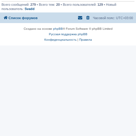
Всего сообщений:
279
• Всего тем:
20
• Всего пользователей:
129
• Новый
пользователь:
Svadd
Список форумов
Часовой пояс:
UTC+03:00
Создано на основе
phpBB
® Forum Software © phpBB Limited
Русская поддержка phpBB
Конфиденциальность
|
Правила