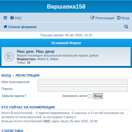
Варшавка158
FAQ
Регистрация
Вход
П
Список форумов
о
Текущее время: 06 авг 2026, 14:19
и
Основной Форум
с
Наш дом. Наш двор
к
Форум посвящен актуальным вопросам наших домов
Модераторы:
Anton 6
,
Anton
Темы:
18
ВХОД
•
РЕГИСТРАЦИЯ
Имя пользователя:
Пароль:
Забыли пароль?
Запомнить меня
КТО СЕЙЧАС НА КОНФЕРЕНЦИИ
Всего
5
посетителей :: 0 зарегистрированных, 0 скрытых и 5 гостей (основано на
активности пользователей за последние 5 минут)
Больше всего посетителей (
662
) здесь было 25 июн 2026, 10:46
СТАТИСТИКА