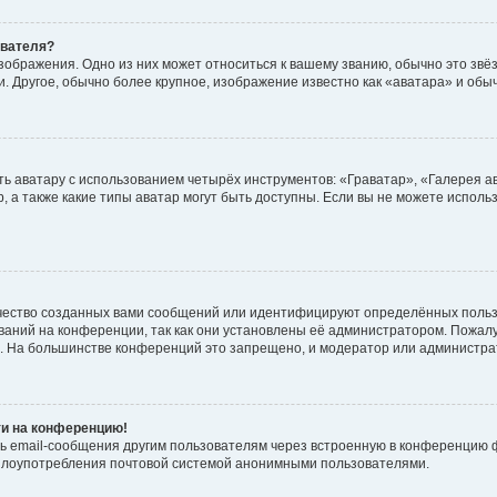
ователя?
зображения. Одно из них может относиться к вашему званию, обычно это звёзд
. Другое, обычно более крупное, изображение известно как «аватара» и обы
ь аватару с использованием четырёх инструментов: «Граватар», «Галерея а
, а также какие типы аватар могут быть доступны. Если вы не можете испол
чество созданных вами сообщений или идентифицируют определённых польз
аний на конференции, так как они установлены её администратором. Пожал
е. На большинстве конференций это запрещено, и модератор или администра
ти на конференцию!
ь email-сообщения другим пользователям через встроенную в конференцию ф
ь злоупотребления почтовой системой анонимными пользователями.