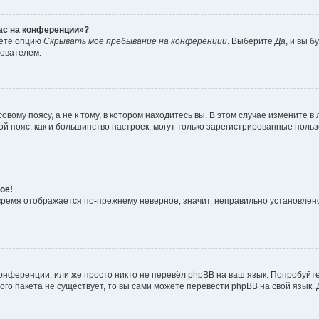
час на конференции»?
дёте опцию
Скрывать моё пребывание на конференции
. Выберите
Да
, и вы 
зователем.
вому поясу, а не к тому, в котором находитесь вы. В этом случае измените в 
овой пояс, как и большинство настроек, могут только зарегистрированные пол
ое!
о время отображается по-прежнему неверное, значит, неправильно установле
онференции, или же просто никто не перевёл phpBB на ваш язык. Попробуйт
вого пакета не существует, то вы сами можете перевести phpBB на свой язы