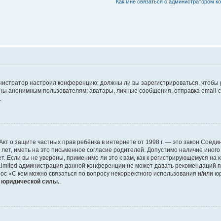
Как мне связаться с администратором 
дминистратор настроил конференцию: должны ли вы зарегистрироваться, чтобы
 анонимным пользователям: аватары, личные сообщения, отправка email-сооб
.
 или Акт о защите частных прав ребёнка в интернете от 1998 г. — это закон Со
т, иметь на это письменное согласие родителей. Допустимо наличие иного
 Если вы не уверены, применимо ли это к вам, как к регистрирующемуся на 
Limited администрация данной конференции не может давать рекомендаций 
ос «С кем можно связаться по вопросу некорректного использования и/или ю
т юридической силы.
.