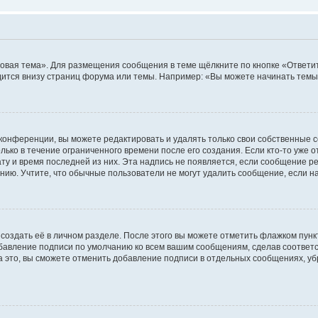
овая тема». Для размещения сообщения в теме щёлкните по кнопке «Ответит
ится внизу страниц форума или темы. Например: «Вы можете начинать темы»
конференции, вы можете редактировать и удалять только свои собственные 
ько в течение ограниченного времени после его создания. Если кто-то уже 
дату и время последней из них. Эта надпись не появляется, если сообщение 
ию. Учтите, что обычные пользователи не могут удалить сообщение, если на 
создать её в личном разделе. После этого вы можете отметить флажком пун
обавление подписи по умолчанию ко всем вашим сообщениям, сделав соотве
а это, вы сможете отменить добавление подписи в отдельных сообщениях, у