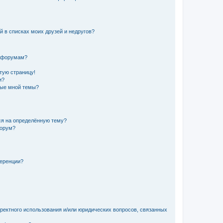
й в списках моих друзей и недругов?
и форумам?
стую страницу!
и?
ные мной темы?
ься на определённую тему?
форум?
ференции?
рректного использования и/или юридических вопросов, связанных