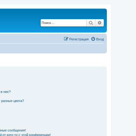
Поиск
Расширенный по
Регистрация
Вход
 в них?
 разные цвета?
чные сообщения!
 от кого-то с этой конференции!