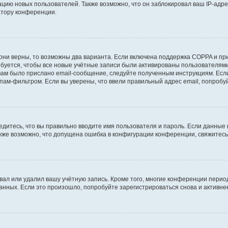
ию новых пользователей. Также возможно, что он заблокировал ваш IP-адре
атору конференции.
они верны, то возможны два варианта. Если включена поддержка COPPA и при 
уется, чтобы все новые учётные записи были активированы пользователями
ам было прислано email-сообщение, следуйте полученным инструкциям. Если
пам-фильтром. Если вы уверены, что ввели правильный адрес email, попробу
едитесь, что вы правильно вводите имя пользователя и пароль. Если данные
Также возможно, что допущена ошибка в конфигурации конференции, свяжитес
вал или удалил вашу учётную запись. Кроме того, многие конференции перио
ных. Если это произошло, попробуйте зарегистрироваться снова и активнее 