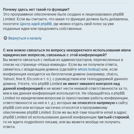
Почему здесь нет такой-то функции?
Это программное обеспечение было создано и лицензировано phpBB
Limited. Если вы считаете, что какая-то функция должна быть добавлена,
посетите
Центр идей phpBB
, где можно отдать свой голос за уже
поданные идеи или предложить собственные.
Вернуться к началу
С кем можно связаться по вопросу некорректного использования и/или
юридических вопросов, связанных с этой конференцией?
Вы можете связаться с любым из администраторов, перечисленных в
списке на странице «Наша команда». Если вы не получили ответа,
свяжитесь с владельцем домена (сделайте
whois lookup
) или, если
конференция находится на бесплатном домене (например, chat.ru,
Yahoo!, free.fr, f2s.com и т. п.), с руководством или техподдержкой данного
домена. Учтите, что phpBB Limited
не имеет никакого контроля над
данной конференцией
и не может нести никакой ответственности за то,
кем и как данная конференция используется. Не обращайтесь к phpBB
Limited по юридическим вопросам (о приостановке работы конференции,
ответственности за неё и т. д.), которые
не относятся напрямую
к сайту
phpBB.com или которые частично относятся к программному
обеспечению phpBB Limited. Если же вы всё-таки пошлёте email в адрес
phpBB Limited об использовании данной конференции
третьей стороной
,
то не ждите подробного письма, или вы можете вообще не получить
ответа.