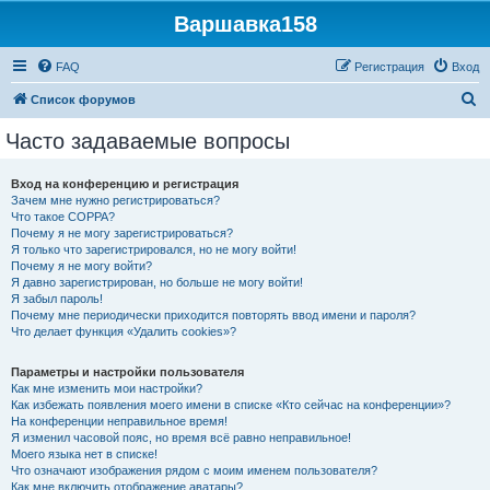
Варшавка158
FAQ
Регистрация
Вход
П
Список форумов
о
Часто задаваемые вопросы
и
с
Вход на конференцию и регистрация
Зачем мне нужно регистрироваться?
к
Что такое COPPA?
Почему я не могу зарегистрироваться?
Я только что зарегистрировался, но не могу войти!
Почему я не могу войти?
Я давно зарегистрирован, но больше не могу войти!
Я забыл пароль!
Почему мне периодически приходится повторять ввод имени и пароля?
Что делает функция «Удалить cookies»?
Параметры и настройки пользователя
Как мне изменить мои настройки?
Как избежать появления моего имени в списке «Кто сейчас на конференции»?
На конференции неправильное время!
Я изменил часовой пояс, но время всё равно неправильное!
Моего языка нет в списке!
Что означают изображения рядом с моим именем пользователя?
Как мне включить отображение аватары?